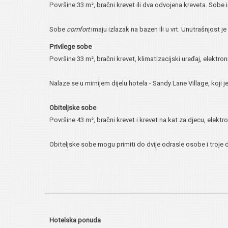
Površine 33 m², bračni krevet ili dva odvojena kreveta. Sobe im
Sobe
comfort
imaju izlazak na bazen ili u vrt. Unutrašnjost 
Privilege sobe
Površine 33 m², bračni krevet, klimatizacijski uređaj, elektron
Nalaze se u mirnijem dijelu hotela - Sandy Lane Village, koji j
Obiteljske sobe
Površine 43 m², bračni krevet i krevet na kat za djecu, elektro
Obiteljske sobe mogu primiti do dvije odrasle osobe i troje 
Hotelska ponuda