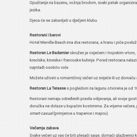
Opuštanje na bazenu, vožnja brodom, svaki petak organizira
jezika.
Djeca će se zabavljati u dječjem klubu.
Restorani i barovi
Hotel Merville Beach ima dva restorana, a hranu i piće poslužu
Restoran Le Badamier
okružen je cvijećem i tropskim vrtom,
kreolske, kineske i francuske kuhinje. Pored restorana nalaz
najmlađi osobito vole.
Možete uživati u romantičnoj večeri uz svijeće ili uz domaću
Restoran La Terasse
s pogledom na lagunu otvorena je od 10
Restorani nemaju određenih pravila odijevanja, ali svoje gos
doručka ne dolaze u kupaćim kostimima. Za vrijeme večere, po
smart-casual
(primjerice u traperice i majicu).
Večernja zabava
Svake večeri uz vas će biti plesači sage, domaći glazbenici ko