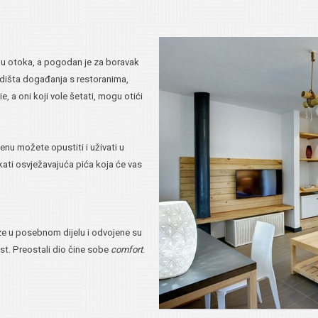
lu otoka, a pogodan je za boravak
redišta događanja s restoranima,
 a oni koji vole šetati, mogu otići
enu možete opustiti i uživati u
kati osvježavajuća pića koja će vas
aze u posebnom dijelu i odvojene su
ost. Preostali dio čine sobe
comfort
.