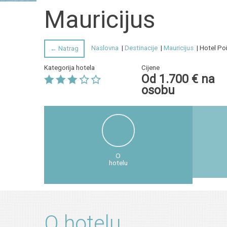
Mauricijus
Naslovna
|
Destinacije
|
Mauricijus
| Hotel Po
← Natrag
Kategorija hotela
Cijene
Od 1.700 € na
osobu
O
hotelu
O hotelu