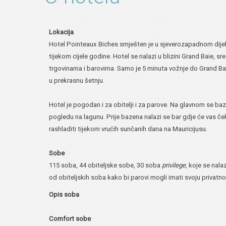
Lokacija
Hotel Pointeaux Biches smješten je u sjeverozapadnom dije
tijekom cijele godine. Hotel se nalazi u blizini Grand Baie, s
trgovinama i barovima. Samo je 5 minuta vožnje do Grand Baie,
u prekrasnu šetnju.
Hotel je pogodan i za obitelji i za parove. Na glavnom se baz
pogledu na lagunu. Prije bazena nalazi se bar gdje će vas če
rashladiti tijekom vrućih sunčanih dana na Mauricijusu.
Sobe
115 soba, 44 obiteljske sobe, 30 soba
privilege
, koje se nal
od obiteljskih soba kako bi parovi mogli imati svoju privatn
Opis soba
Comfort sobe