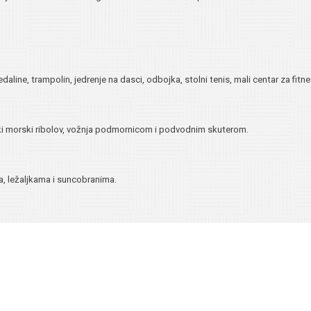
pedaline, trampolin, jedrenje na dasci, odbojka, stolni tenis, mali centar za f
 duboki morski ribolov, vožnja podmornicom i podvodnim skuterom.
ma, ležaljkama i suncobranima.