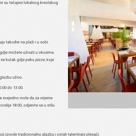
ni su tečajevi lokalnog kreolskog
ju također na plaži i u sobi.
 gdje možete uživati u okusima
i se kutak gdje peku
pizze,
koje
 glazbu uživo.
:00 do 13:00.
te svejedno mole da za vrijeme
slije 18:00, odjenite se u stilu
ji izvode tradicionalnu glazbu i ostali talentirani plesači.