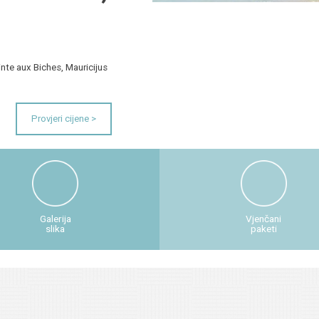
inte aux Biches, Mauricijus
Provjeri cijene >
Galerija
Vjenčani
slika
paketi