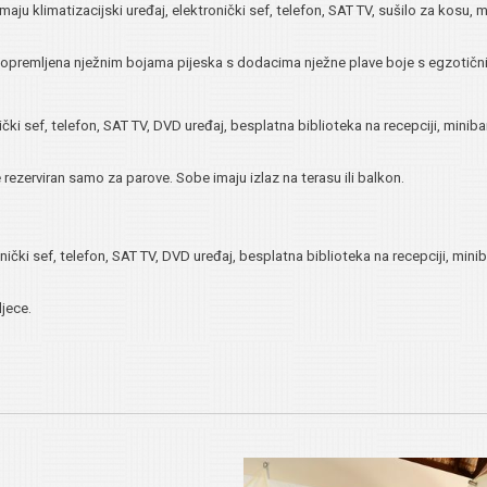
aju klimatizacijski uređaj, elektronički sef, telefon, SAT TV, sušilo za kosu, m
je opremljena nježnim bojama pijeska s dodacima nježne plave boje s egzotičnim
ički sef, telefon, SAT TV, DVD uređaj, besplatna biblioteka na recepciji, miniba
e rezerviran samo za parove. Sobe imaju izlaz na terasu ili balkon.
nički sef, telefon, SAT TV, DVD uređaj, besplatna biblioteka na recepciji, minib
djece.