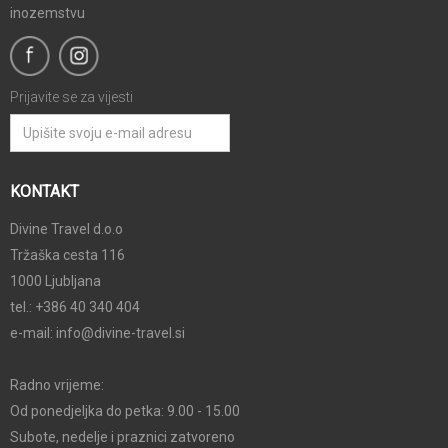
inozemstvu
Prijavite se za vijesti
KONTAKT
Divine Travel d.o.o
Tržaška cesta 116
1000 Ljubljana
tel.: +386 40 340 404
e-mail:
info@divine-travel.si
Radno vrijeme:
Od ponedjeljka do petka: 9.00 - 15.00
Subote, nedelje i praznici zatvoreno