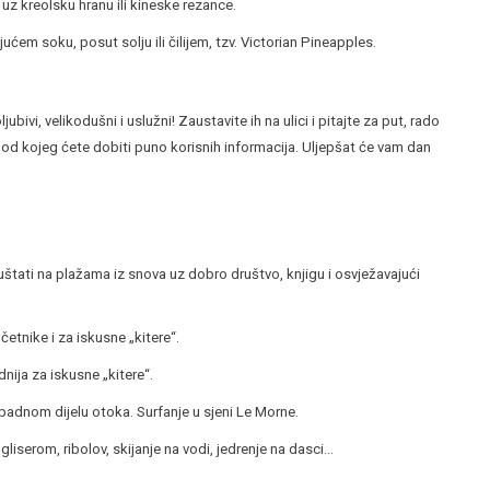
uz kreolsku hranu ili kineske rezance.
ćem soku, posut solju ili čilijem, tzv. Victorian Pineapples.
ubivi, velikodušni i uslužni! Zaustavite ih na ulici i pitajte za put, rado
d kojeg ćete dobiti puno korisnih informacija. Uljepšat će vam dan
puštati na plažama iz snova uz dobro društvo, knjigu i osvježavajući
etnike i za iskusne „kitere“.
nija za iskusne „kitere“.
apadnom dijelu otoka. Surfanje u sjeni Le Morne.
gliserom, ribolov, skijanje na vodi, jedrenje na dasci…