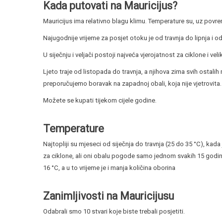
Kada putovati na Mauricijus?
Mauricijus ima relativno blagu klimu. Temperature su, uz povre
Najugodnije vrijeme za posjet otoku je od travnja do lipnja i od
U siječnju i veljači postoji najveća vjerojatnost za ciklone i ve
Ljeto traje od listopada do travnja, a njihova zima svih ostalih
preporučujemo boravak na zapadnoj obali, koja nije vjetrovita.
Možete se kupati tijekom cijele godine.
Temperature
Najtopliji su mjeseci od siječnja do travnja (25 do 35 °C), kad
za ciklone, ali oni obalu pogode samo jednom svakih 15 godin
16 °C, a u to vrijeme je i manja količina oborina
Zanimljivosti na Mauricijusu
Odabrali smo 10 stvari koje biste trebali posjetiti.