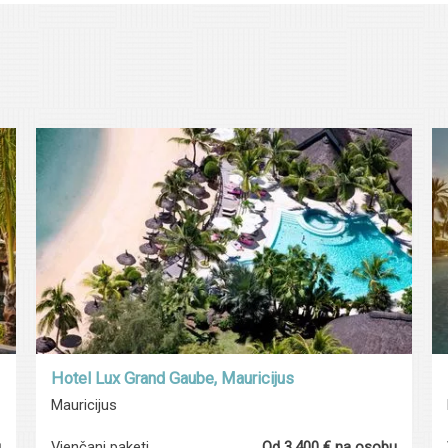
Hotel Lux Grand Gaube, Mauricijus
Mauricijus
u
Vjenčani paketi
Od 3.400 € na osobu