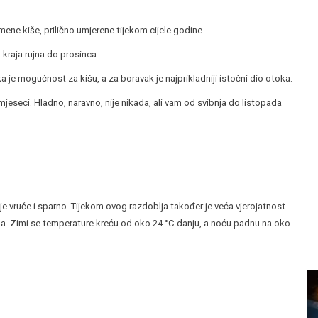
mene kiše, prilično umjerene tijekom cijele godine.
 kraja rujna do prosinca.
lika je mogućnost za kišu, a za boravak je najprikladniji istočni dio otoka.
 mjeseci. Hladno, naravno, nije nikada, ali vam od svibnja do listopada
a je vruće i sparno. Tijekom ovog razdoblja također je veća vjerojatnost
a. Zimi se temperature kreću od oko 24 °C danju, a noću padnu na oko