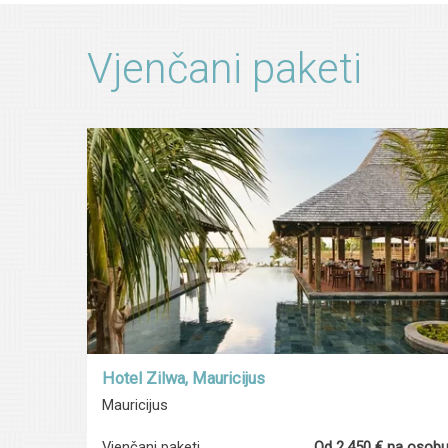
Vjenčani paketi
Hotel Zilwa, Mauricijus
Mauricijus
Vjenčani paketi
Od 2.450 € na osob