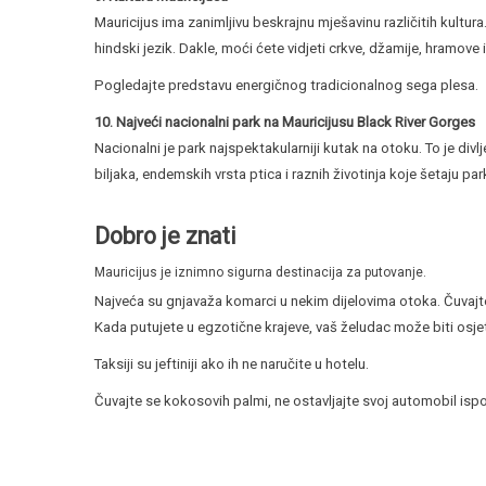
Mauricijus ima zanimljivu beskrajnu mješavinu različitih kultura. 
hindski jezik. Dakle, moći ćete vidjeti crkve, džamije, hramove
Pogledajte predstavu energičnog tradicionalnog sega plesa.
10. Najveći nacionalni park na Mauricijusu Black River Gorges
Nacionalni je park najspektakularniji kutak na otoku. To je divl
biljaka, endemskih vrsta ptica i raznih životinja koje šetaju pa
Dobro je znati
Mauricijus je iznimno sigurna destinacija za putovanje.
Najveća su gnjavaža komarci u nekim dijelovima otoka. Čuvajte 
Kada putujete u egzotične krajeve, vaš želudac može biti osjetl
Taksiji su jeftiniji ako ih ne naručite u hotelu.
Čuvajte se kokosovih palmi, ne ostavljajte svoj automobil isp