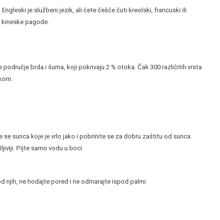
Engleski je službeni jezik, ali ćete češće čuti kreolski, francuski ili
 i kineske pagode.
je područje brda i šuma, koji pokrivaju 2 % otoka. Čak 300 različitih vrsta
rkom.
se sunca koje je vrlo jako i pobrinite se za dobru zaštitu od sunca.
jiviji. Pijte samo vodu u boci.
od njih, ne hodajte pored i ne odmarajte ispod palmi