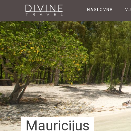
NASLOVNA
V
Mauricijus