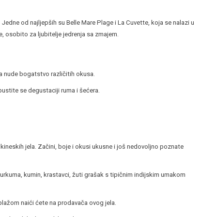
. Jedne od najljepših su Belle Mare Plage i La Cuvette, koja se nalazi u
, osobito za ljubitelje jedrenja sa zmajem.
ja nude bogatstvo različitih okusa.
stite se degustaciji ruma i šećera.
i kineskih jela. Začini, boje i okusi ukusne i još nedovoljno poznate
kurkuma, kumin, krastavci, žuti grašak s tipičnim indijskim umakom
 plažom naići ćete na prodavača ovog jela.