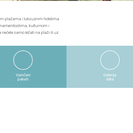
nim plažama i luksuznim hotelima.
 znamenitostima, kulturnom i
ećete samo ležati na plaži ili uz
Vjenčani
Galerija
paketi
slika