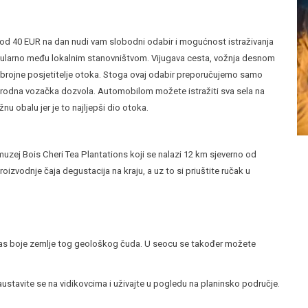
 od 40 EUR na dan nudi vam slobodni odabir i mogućnost istraživanja
popularno među lokalnim stanovništvom. Vijugava cesta, vožnja desnom
obrojne posjetitelje otoka. Stoga ovaj odabir preporučujemo samo
odna vozačka dozvola. Automobilom možete istražiti sva sela na
nu obalu jer je to najljepši dio otoka.
uzej Bois Cheri Tea Plantations koji se nalazi 12 km sjeverno od
roizvodnje čaja degustacija na kraju, a uz to si priuštite ručak u
 vas boje zemlje tog geološkog čuda. U seocu se također možete
ustavite se na vidikovcima i uživajte u pogledu na planinsko područje.