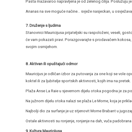
Pasta mazavaroo napravljena je od zelenog čilija. Poslužuju je 
Ananas na sve moguće načine... svježe nasjeckan, u osvježavaju
7. Druženje s ljudima
Stanovnici Mauricijusa prijateljski su raspoloženi, veseli, gostolj
će vam pokazati pravi. Porazgovarajte s prodavačem kokosa, o
svojim osmijehom.
8. Aktivan ili opuštajući odmor
Mauricijus je odličan izbor za putovanja za one koji se vole o
koktel ili za ljubitelje sportskih aktivnosti, kojih ima na pretek.
Plaža Anse La Raie u sjevernom dijelu otoka pogodna je za poč
Na južnom dijelu otoka nalazi se plaža Le Morne, koja je priklad
Najbolji dio za surfanje je uz stjenovit Morne Brabant u jugoz
Ostale aktivnosti su ronjenje, ronjenje na dah, vuča padobrana 
9. Kultura Mauricijusa