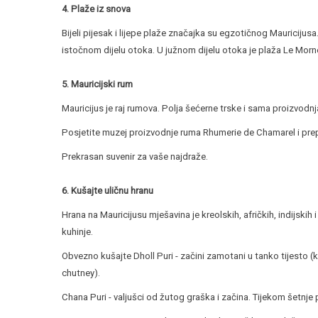
4. Plaže iz snova
Bijeli pijesak i lijepe plaže značajka su egzotičnog Mauricijusa
istočnom dijelu otoka. U južnom dijelu otoka je plaža Le Morne
5. Mauricijski rum
Mauricijus je raj rumova. Polja šećerne trske i sama proizvodn
Posjetite muzej proizvodnje ruma Rhumerie de Chamarel i prepu
Prekrasan suvenir za vaše najdraže.
6. Kušajte uličnu hranu
Hrana na Mauricijusu mješavina je kreolskih, afričkih, indijskih 
kuhinje.
Obvezno kušajte Dholl Puri - začini zamotani u tanko tijesto (
chutney).
Chana Puri - valjušci od žutog graška i začina. Tijekom šetnje