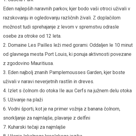
Eden najlepših naravnih parkov, kjer bodo vaši otroci uživali v
razskovanju in ogledovanju različnih živali. Z doplačilom
možnost tudi sprehajanje z levom v spremstvu odrasle
osebe za otroke od 12 leta.
2. Domaine Les Pailles leži med gorami. Oddaljen le 10 minut
od glavnega mesta Port Louis, ki ponuja aktivnosti povezane
z zgodovino Mauritiusa.
3. Eden najbolj znanih Pamplemousses Garden, kjer boste
uživali v naravi neverjetnih rastlin in dreves.
4. Izlet s čolnom do otoka Ile aux Cerfs na južnem delu otoka
5. Uživanje na plaži
6. Vodni športi, kot je na primer vožnja z banana čolnom,
snorkljanje za najmlajše, plavanje z delfini
7. Kuharski tečaji za najmlajše