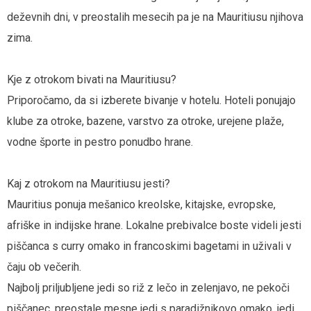
deževnih dni, v preostalih mesecih pa je na Mauritiusu njihova
zima.
Kje z otrokom bivati na Mauritiusu?
Priporočamo, da si izberete bivanje v hotelu. Hoteli ponujajo
klube za otroke, bazene, varstvo za otroke, urejene plaže,
vodne športe in pestro ponudbo hrane.
Kaj z otrokom na Mauritiusu jesti?
Mauritius ponuja mešanico kreolske, kitajske, evropske,
afriške in indijske hrane. Lokalne prebivalce boste videli jesti
piščanca s curry omako in francoskimi bagetami in uživali v
čaju ob večerih.
Najbolj priljubljene jedi so riž z lečo in zelenjavo, ne pekoči
piščanec, preostale mesne jedi s paradižnikovo omako, jedi