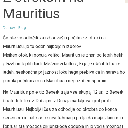
Mauritius
Domov
|
Blog
Če ste se odločili za izbor vaših počitnic z otroki na
Mauritiusu, je to eden najboljših izborov.
Majhen otok, ki ponuja veliko. Mauritius je znan po lepih belih
plažah in toplih ljudi. Mešanica kulture, ki jo je občutiti tudi v
jedeh, neskončna prijaznost lokalnega prebivalca in narava bo
pustila počitnicam na Mauritiusu nepozaben spomin.
Na Mauritius pole tiz Benetk traja vse skupaj 12 ur. Iz Benetk
boste leteli čez Dubaj in iz Dubaja nadaljevali pot proti
Mauritiusu. Najboljši čas za odhod je od oktobra do konca
decembra in nato od konca februarja pa tja do maja. Januar in
februar sta meseca ciklonskega obdobja in je večja možnost