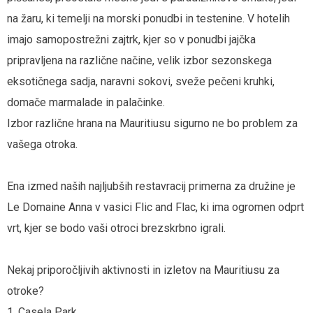
na žaru, ki temelji na morski ponudbi in testenine. V hotelih
imajo samopostrežni zajtrk, kjer so v ponudbi jajčka
pripravljena na različne načine, velik izbor sezonskega
eksotičnega sadja, naravni sokovi, sveže pečeni kruhki,
domače marmalade in palačinke.
Izbor različne hrana na Mauritiusu sigurno ne bo problem za
vašega otroka.
Ena izmed naših najljubših restavracij primerna za družine je
Le Domaine Anna v vasici Flic and Flac, ki ima ogromen odprt
vrt, kjer se bodo vaši otroci brezskrbno igrali.
Nekaj priporočljivih aktivnosti in izletov na Mauritiusu za
otroke?
1. Casela Park