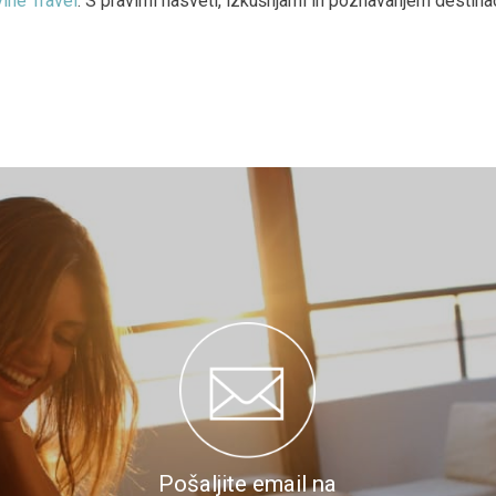
vine Travel
. S pravimi nasveti, izkušnjami in poznavanjem destina
Pošaljite email na