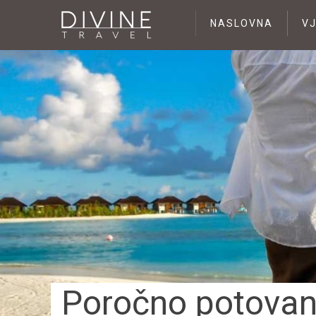
NASLOVNA
V
Poročno potovan