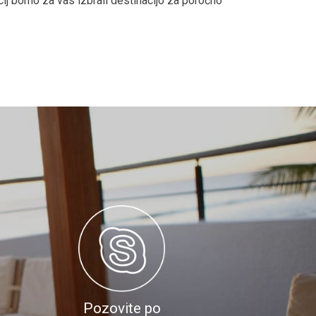
cij bomo za vas izbrali destinacijo za poročno
Pozovite po