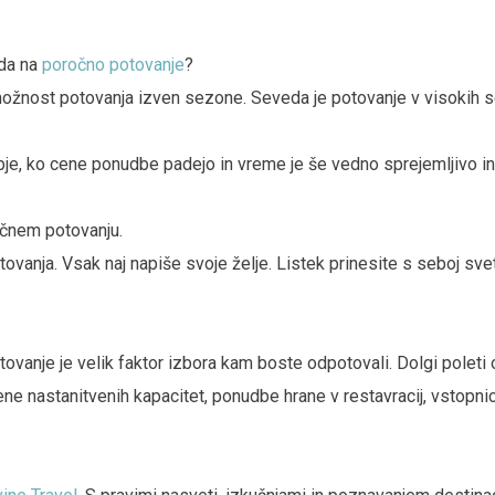
da na
poročno potovanje
?
ožnost potovanja izven sezone. Seveda je potovanje v visokih sez
e, ko cene ponudbe padejo in vreme je še vedno sprejemljivo in t
ročnem potovanju.
otovanja. Vsak naj napiše svoje želje. Listek prinesite s seboj 
tovanje je velik faktor izbora kam boste odpotovali. Dolgi poleti 
ne nastanitvenih kapacitet, ponudbe hrane v restavracij, vstopnic