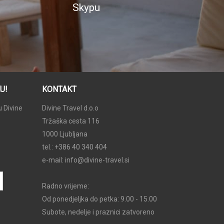
Skypu
U!
KONTAKT
u Divine
Divine Travel d.o.o
Tržaška cesta 116
1000 Ljubljana
tel.: +386 40 340 404
e-mail:
info@divine-travel.si
Radno vrijeme:
Od ponedjeljka do petka: 9.00 - 15.00
Subote, nedelje i praznici zatvoreno