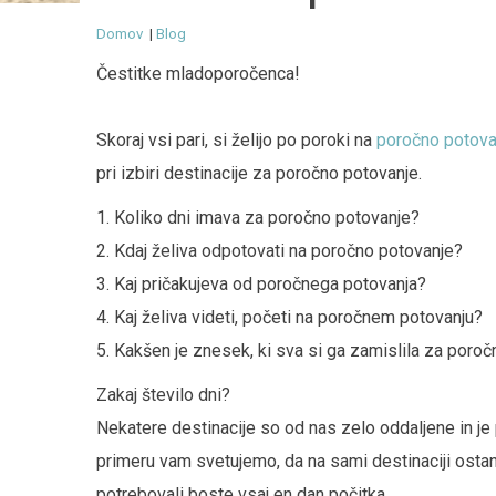
Domov
|
Blog
Čestitke mladoporočenca!
Skoraj vsi pari, si želijo po poroki na
poročno potova
pri izbiri destinacije za poročno potovanje.
1. Koliko dni imava za poročno potovanje?
2. Kdaj želiva odpotovati na poročno potovanje?
3. Kaj pričakujeva od poročnega potovanja?
4. Kaj želiva videti, početi na poročnem potovanju?
5. Kakšen je znesek, ki sva si ga zamislila za poro
Zakaj število dni?
Nekatere destinacije so od nas zelo oddaljene in je p
primeru vam svetujemo, da na sami destinaciji ostan
potrebovali boste vsaj en dan počitka.