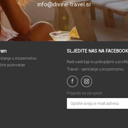
info@divine-travel.si
vam
SLJEDITE NAS NA FACEBOOK
nčanje u inozemstvu
Naši sadržaji su prikupljeni u profil
čno putovanje
Travel - vjenčanje u inozemstvu
Prijavite se za vijesti