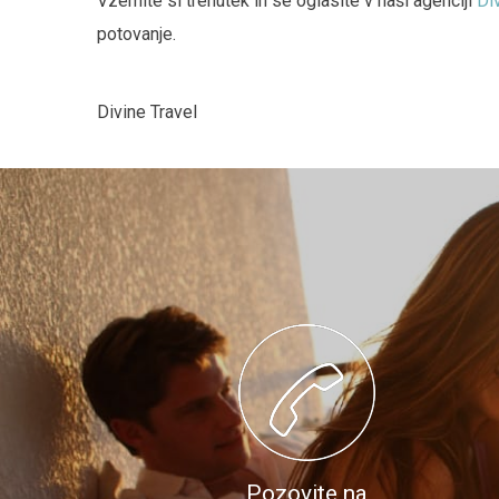
Vzemite si trenutek in se oglasite v naši agenciji
Di
potovanje.
Divine Travel
Pozovite na