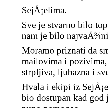
SejÅ¡elima.
Sve je stvarno bilo top
nam je bilo najvaÅ¾ni
Moramo priznati da smo
mailovima i pozivima, 
strpljiva, ljubazna i s
Hvala i ekipi iz SejÅ¡
bio dostupan kad god j