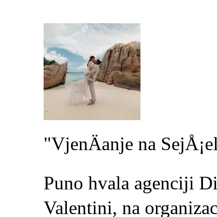
"VjenÄanje na SejÅ¡e
Puno hvala agenciji D
Valentini, na organiza