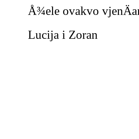
Å¾ele ovakvo vjenÄanj
Lucija i Zoran